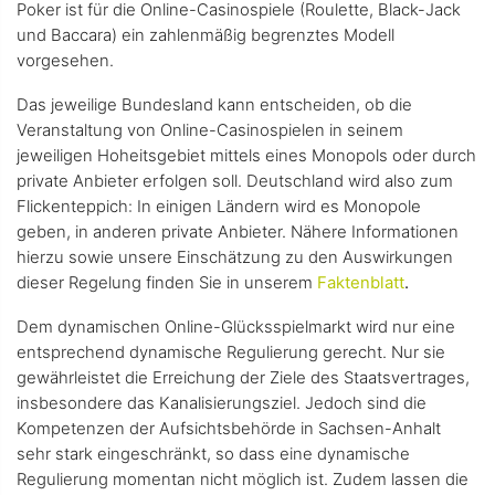
Poker ist für die Online-Casinospiele (Roulette, Black-Jack
und Baccara) ein zahlenmäßig begrenztes Modell
vorgesehen.
Das jeweilige Bundesland kann entscheiden, ob die
Veranstaltung von Online-Casinospielen in seinem
jeweiligen Hoheitsgebiet mittels eines Monopols oder durch
private Anbieter erfolgen soll. Deutschland wird also zum
Flickenteppich: In einigen Ländern wird es Monopole
geben, in anderen private Anbieter. Nähere Informationen
hierzu sowie unsere Einschätzung zu den Auswirkungen
dieser Regelung finden Sie in unserem
Faktenblatt
.
Dem dynamischen Online-Glücksspielmarkt wird nur eine
entsprechend dynamische Regulierung gerecht. Nur sie
gewährleistet die Erreichung der Ziele des Staatsvertrages,
insbesondere das Kanalisierungsziel. Jedoch sind die
Kompetenzen der Aufsichtsbehörde in Sachsen-Anhalt
sehr stark eingeschränkt, so dass eine dynamische
Regulierung momentan nicht möglich ist. Zudem lassen die